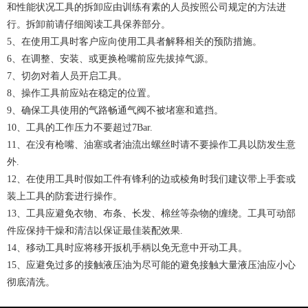
和性能状况工具的拆卸应由训练有素的人员按照公司规定的方法进
行。拆卸前请仔细阅读工具保养部分。
5、在使用工具时客户应向使用工具者解释相关的预防措施。
6、在调整、安装、或更换枪嘴前应先拔掉气源。
7、切勿对着人员开启工具。
8、操作工具前应站在稳定的位置。
9、确保工具使用的气路畅通气阀不被堵塞和遮挡。
10、工具的工作压力不要超过7Bar.
11、在没有枪嘴、油塞或者油流出螺丝时请不要操作工具以防发生意
外.
12、在使用工具时假如工件有锋利的边或棱角时我们建议带上手套或
装上工具的防套进行操作。
13、工具应避免衣物、布条、长发、棉丝等杂物的缠绕。工具可动部
件应保持干燥和清洁以保证最佳装配效果.
14、移动工具时应将移开扳机手柄以免无意中开动工具。
15、应避免过多的接触液压油为尽可能的避免接触大量液压油应小心
彻底清洗。