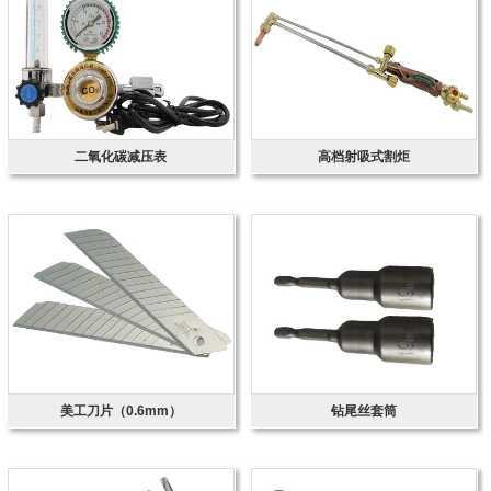
二氧化碳减压表
高档射吸式割炬
美工刀片（0.6mm）
钻尾丝套筒