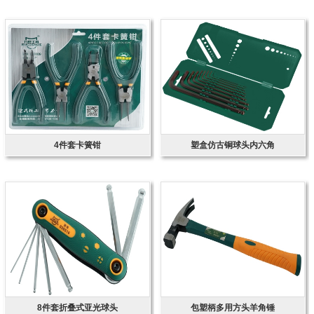
4件套卡簧钳
塑盒仿古铜球头内六角
8件套折叠式亚光球头
包塑柄多用方头羊角锤