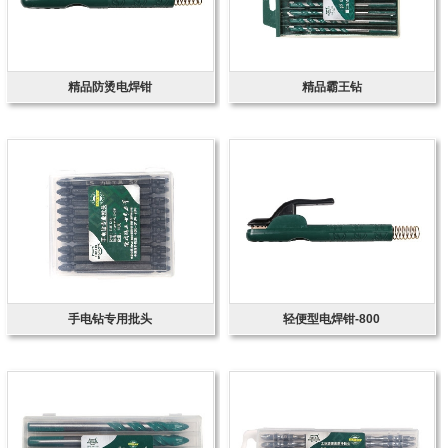
精品防烫电焊钳
精品霸王钻
手电钻专用批头
轻便型电焊钳-800