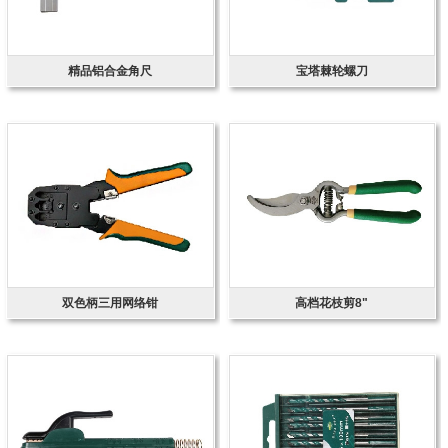
精品铝合金角尺
宝塔棘轮螺刀
双色柄三用网络钳
高档花枝剪8"