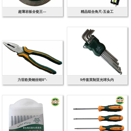
超薄岩板全瓷王---
精品组合角尺-五金工
力世欧美钢丝钳8”-
9件套英制亚光球头内