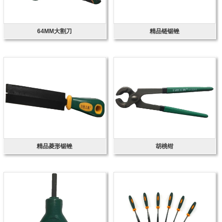
64MM大割刀
精品链锯锉
精品菱形锯锉
胡桃钳