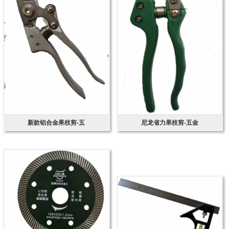
新款铝合金果枝剪-五
尼龙省力果枝剪-五金