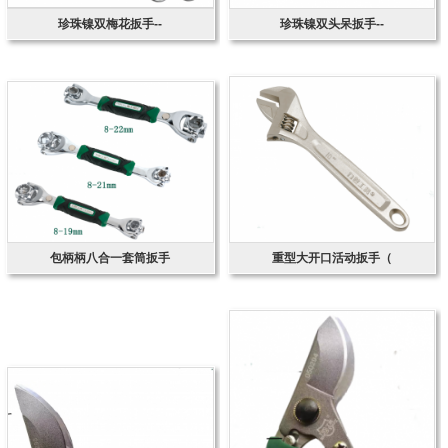
珍珠镍双梅花扳手--
珍珠镍双头呆扳手--
包柄柄八合一套筒扳手
重型大开口活动扳手（