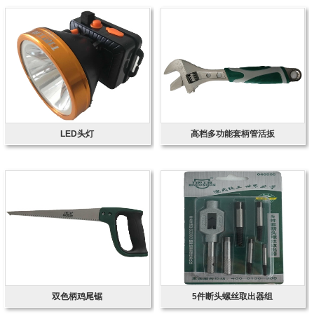
LED头灯
高档多功能套柄管活扳
双色柄鸡尾锯
5件断头螺丝取出器组