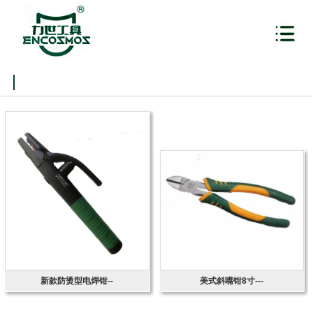
新款防烫型电焊钳--
美式斜嘴钳8寸---