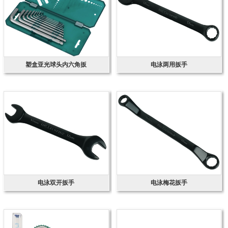
塑盒亚光球头内六角扳
电泳两用扳手
电泳双开扳手
电泳梅花扳手