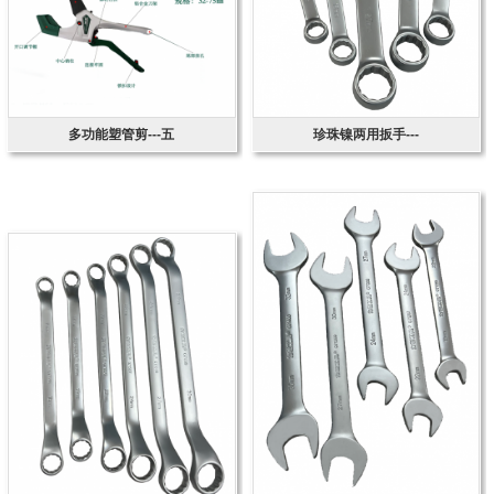
多功能塑管剪---五
珍珠镍两用扳手---