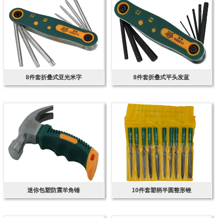
8件套折叠式亚光米字
8件套折叠式平头发蓝
迷你包塑防震羊角锤
10件套塑柄半圆整形锉