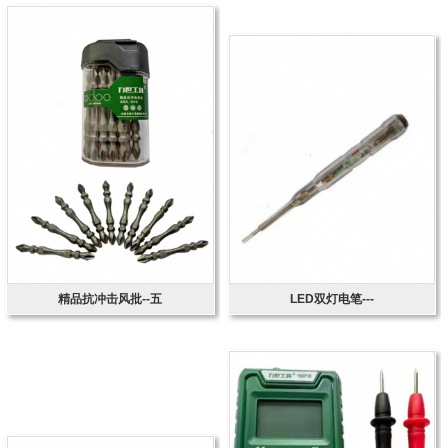
精品抗冲击风批--五
LED双灯电笔---