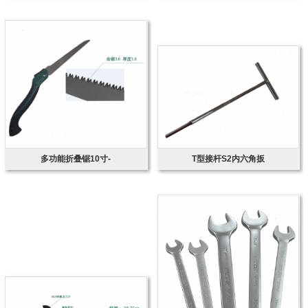
多功能折叠锯10寸-
T型接杆S2内六角扳