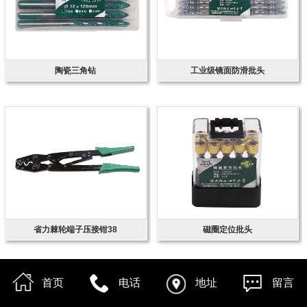
陶瓷三角钻
工业级镜面防滑批头
省力棘轮端子压接钳38
磁圈定位批头
首页
电话
地址
留言