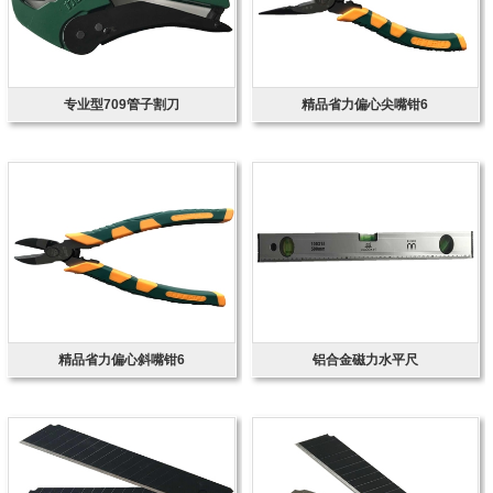
专业型709管子割刀
精品省力偏心尖嘴钳6
精品省力偏心斜嘴钳6
铝合金磁力水平尺