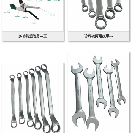
多功能塑管剪---五
珍珠镍两用扳手---