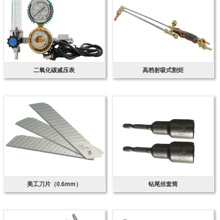
二氧化碳减压表
高档射吸式割炬
美工刀片（0.6mm）
钻尾丝套筒