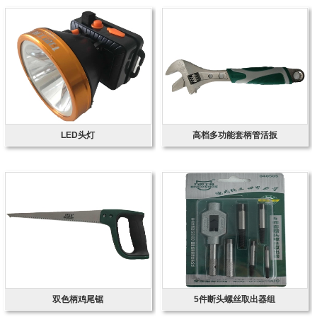
LED头灯
高档多功能套柄管活扳
双色柄鸡尾锯
5件断头螺丝取出器组