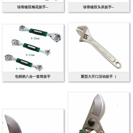
珍珠镍双梅花扳手--
珍珠镍双头呆扳手--
包柄柄八合一套筒扳手
重型大开口活动扳手（