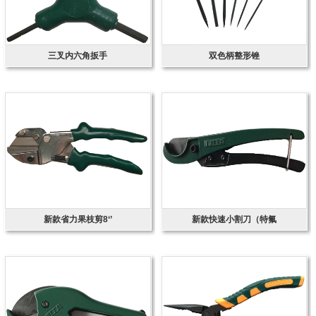
三叉内六角扳手
双色柄整形锉
新款省力果枝剪8‘’
新款快速小割刀（特氟