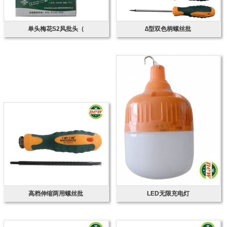
单头梅花S2风批头（
∆型双色柄螺丝批
高档伸缩两用螺丝批
LED无限充电灯