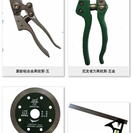
新款铝合金果枝剪-五
尼龙省力果枝剪-五金