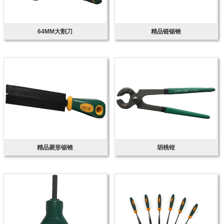
64MM大割刀
精品链锯锉
精品菱形锯锉
胡桃钳