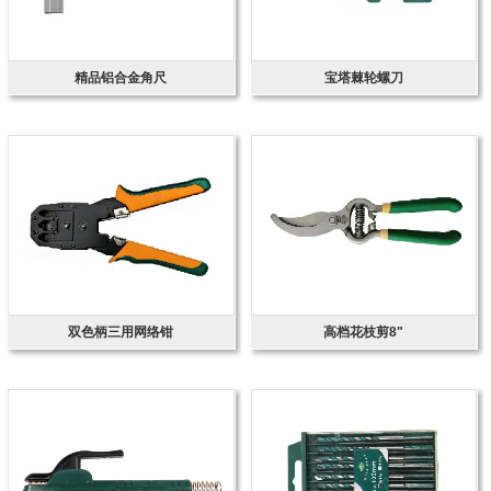
精品铝合金角尺
宝塔棘轮螺刀
双色柄三用网络钳
高档花枝剪8"