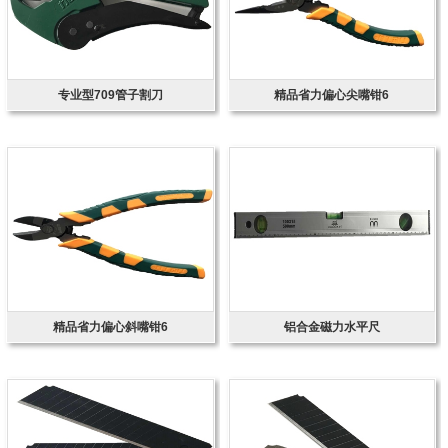
专业型709管子割刀
精品省力偏心尖嘴钳6
精品省力偏心斜嘴钳6
铝合金磁力水平尺