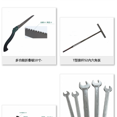
多功能折叠锯10寸-
T型接杆S2内六角扳