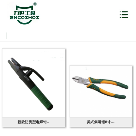
新款防烫型电焊钳--
美式斜嘴钳8寸---