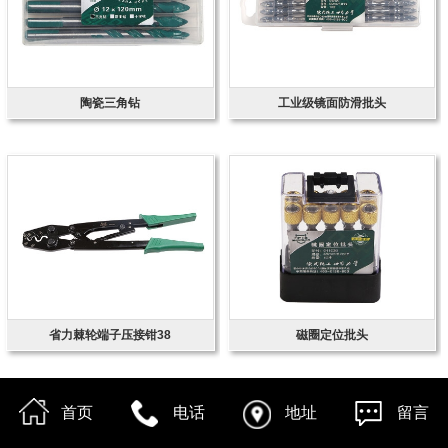
陶瓷三角钻
工业级镜面防滑批头
省力棘轮端子压接钳38
磁圈定位批头
首页
电话
地址
留言