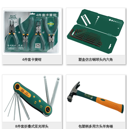
4件套卡簧钳
塑盒仿古铜球头内六角
8件套折叠式亚光球头
包塑柄多用方头羊角锤