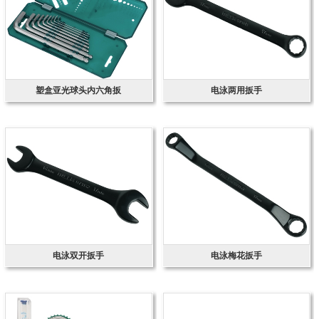
塑盒亚光球头内六角扳
电泳两用扳手
电泳双开扳手
电泳梅花扳手