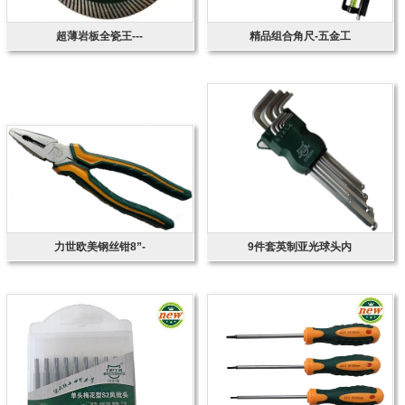
超薄岩板全瓷王---
精品组合角尺-五金工
力世欧美钢丝钳8”-
9件套英制亚光球头内