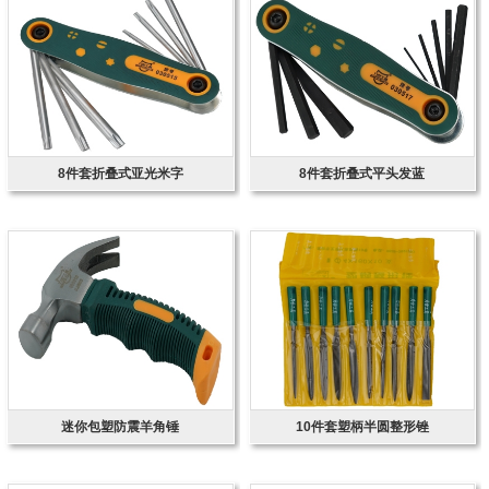
8件套折叠式亚光米字
8件套折叠式平头发蓝
迷你包塑防震羊角锤
10件套塑柄半圆整形锉