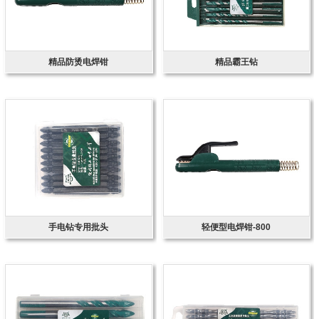
精品防烫电焊钳
精品霸王钻
手电钻专用批头
轻便型电焊钳-800