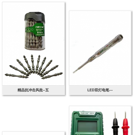
精品抗冲击风批--五
LED双灯电笔---