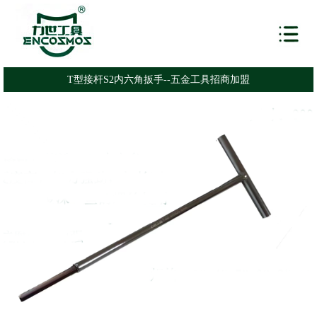
T型接杆S2内六角扳手--五金工具招商加盟