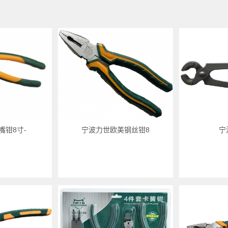
嘴钳8寸-
宁波力世欧美钢丝钳8
宁