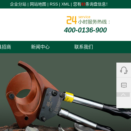
企业分站
|
网站地图
|
RSS
|
XML
|
您有
条询盘信息！
83
400-0136-900
具招商
新闻中心
联系我们
五金工具加盟新闻
五金工具招商新闻
五金工具代工知识
0535-
680005
在线留
18865
言