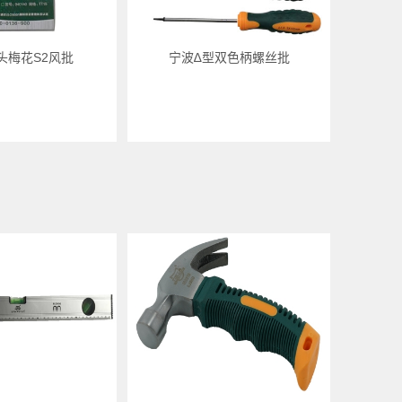
头梅花S2风批
宁波∆型双色柄螺丝批