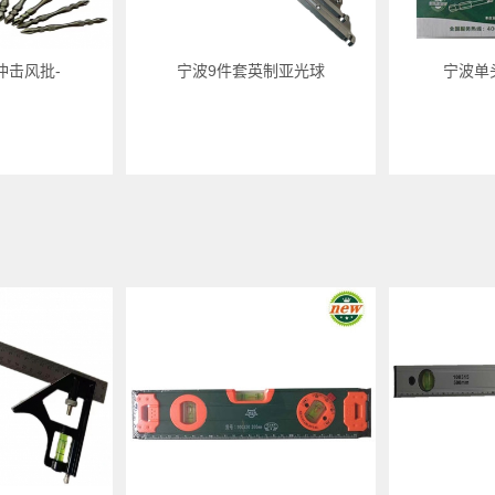
冲击风批-
宁波9件套英制亚光球
宁波单