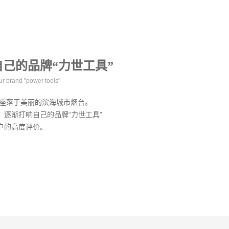
自己的品牌“力世工具”
our brand "power tools"
，座落于美丽的滨海城市烟台。
逐渐打响自己的品牌“力世工具”
户的高度评价。