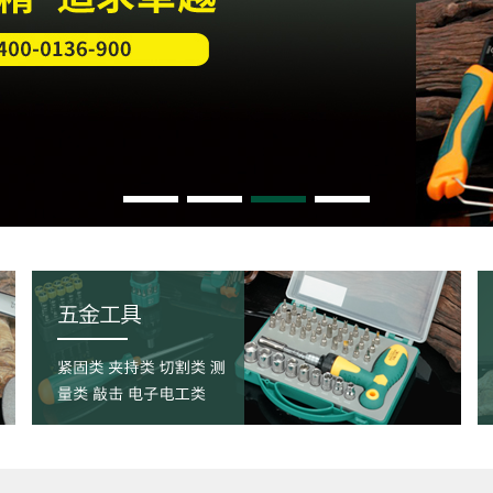
宁波刃具、切割系列
宁波焊割 焊接系列
宁波装潢综合工具系
宁波即将退市产品
列
1
2
3
4