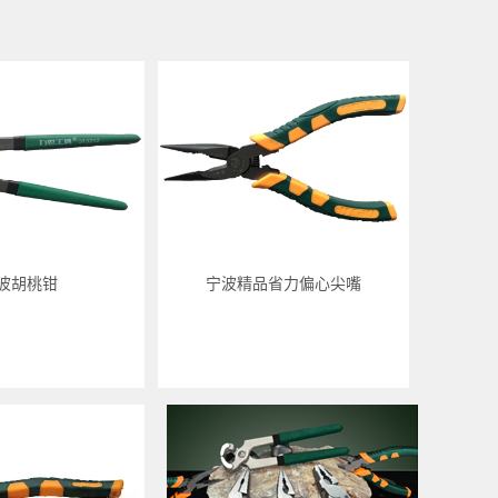
波胡桃钳
宁波精品省力偏心尖嘴