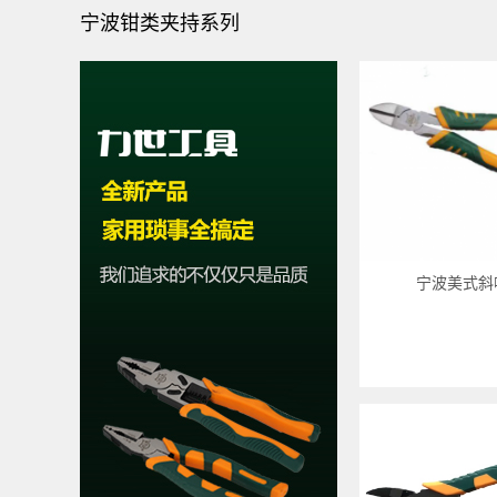
宁波钳类夹持系列
宁波美式斜