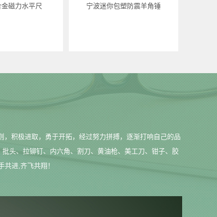
合金磁力水平尺
宁波迷你包塑防震羊角锤
原则，积极进取，勇于开拓，经过努力拼搏，逐渐打响自己的品
、批头、拉铆钉、内六角、割刀、黄油枪、美工刀、钳子、胶
手共进,齐飞共翔！