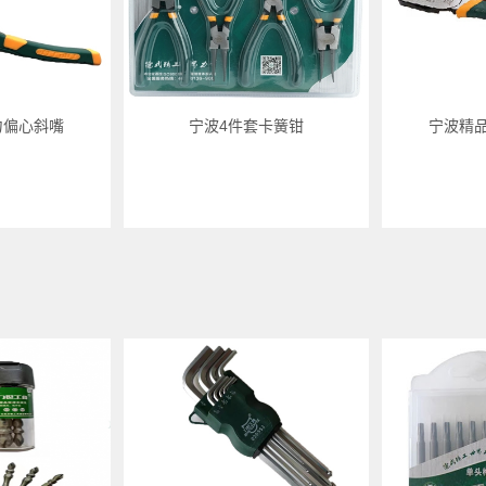
力偏心斜嘴
宁波4件套卡簧钳
宁波精