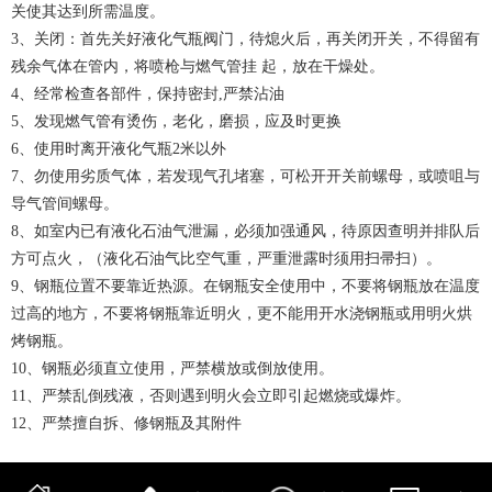
关使其达到所需温度。
3、关闭：首先关好液化气瓶阀门，待熄火后，再关闭开关，不得留有
残余气体在管内，将喷枪与燃气管挂 起，放在干燥处。
4、经常检查各部件，保持密封,严禁沾油
5、发现燃气管有烫伤，老化，磨损，应及时更换
6、使用时离开液化气瓶2米以外
7、勿使用劣质气体，若发现气孔堵塞，可松开开关前螺母，或喷咀与
导气管间螺母。
8、如室内已有液化石油气泄漏，必须加强通风，待原因查明并排队后
方可点火，（液化石油气比空气重，严重泄露时须用扫帚扫）。
9、钢瓶位置不要靠近热源。在钢瓶安全使用中，不要将钢瓶放在温度
过高的地方，不要将钢瓶靠近明火，更不能用开水浇钢瓶或用明火烘
烤钢瓶。
10、钢瓶必须直立使用，严禁横放或倒放使用。
11、严禁乱倒残液，否则遇到明火会立即引起燃烧或爆炸。
12、严禁擅自拆、修钢瓶及其附件