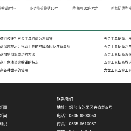
嘴钳8寸--
多功能折叠锯10寸
T型接杆S2内六角
新款防烫型电
进行校正？五金工具招商为您解答
五金工具招商：
商温馨提示：气动工具的故障原因及注意事项
五金工具招商之
商加盟创业成功的方法
五金工具招商液
商厂家浅谈尖嘴钳的特点
五金工具招商教
商各种凿子的使用
力世工具五金工
联系我们
新闻
地址：烟台市芝罘区兴宾路5号
新闻
电话：0535-6800053
知识
传真：0535-6610087