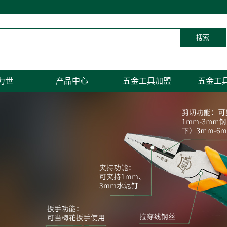
力世
产品中心
五金工具加盟
五金工
简介
扳手系列
加盟
紧固、旋具系列
我们
钳类夹持系列
电子电工系列
敲击、测量系列
套筒、汽保系列
剪切工具系列