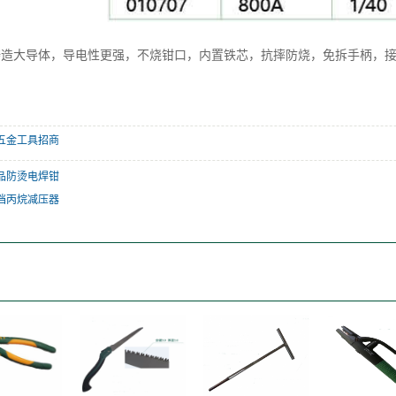
铸造大导体，导电性更强，不烧钳口，内置铁芯，抗摔防烧，免拆手柄，
五金工具招商
品防烫电焊钳
档丙烷减压器