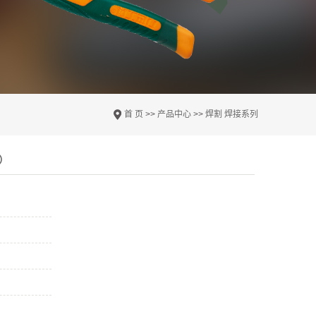
首 页
>>
产品中心
>>
焊割 焊接系列
铜）