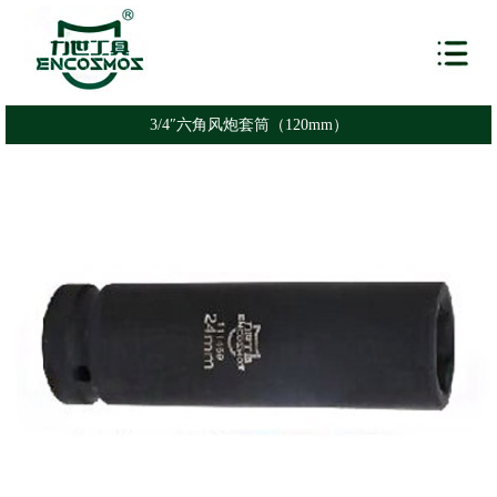
3/4″六角风炮套筒（120mm）