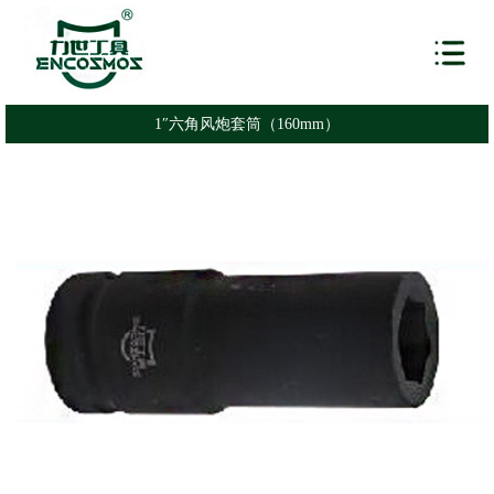
1″六角风炮套筒（160mm）